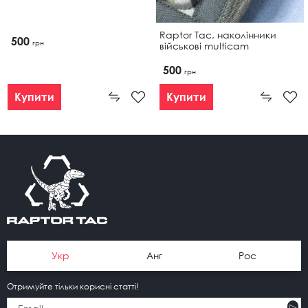
Raptor Tac, наколінники
500
грн
військові multicam
500
грн
Купити
Купити
Укр
Анг
Рос
Отримуйте тільки корисні статті!