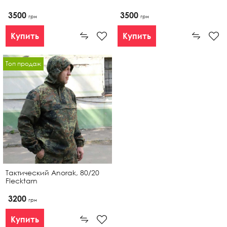
3500
3500
грн
грн
Купить
Купить
Топ продаж
Тактический Anorak, 80/20
Flecktarn
3200
грн
Купить