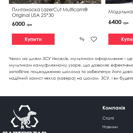
Плитоноска LazerCut Multicam®
Модульна 
Original USA 25*30
6400
6000
грн
грн
Купи
Купити
Чехол на шлем ЗСУ пікселів, мультикам оформлення – це н
мультикам камуфляжному узоре, що дозволяє ефективно п
запобігає пошкодженню шолома та забезпечує його довгий 
надійний захист чехла (кавера) на шолом ЗСУ, і ви будете 
Компанія
Статті
Новини