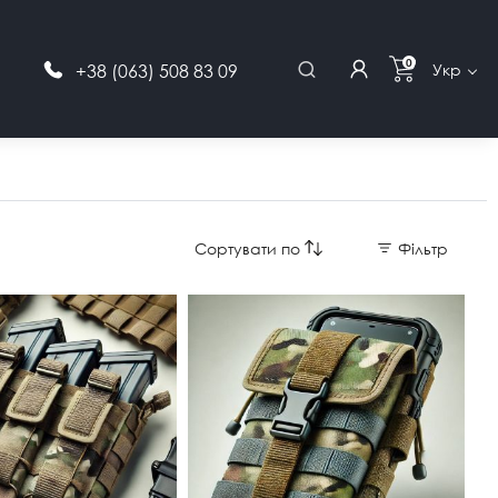
0
+38 (063) 508 83 09
Укр
+38 (073) 185 70 43
info@raptor-tac.com.ua
Режим роботи магазину:
Робочі дні:
пн - пт: з 9:00 до 17:00
Вихідні дні: сб - нд
Сортувати по
Фільтр
Зворотній зв'язок