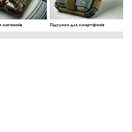
я магазинів
Підсумки для смартфонів
Рю