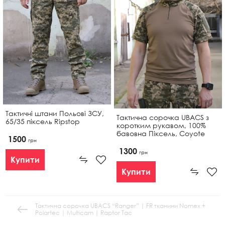
Тактичні штани Польові ЗСУ,
Тактична сорочка UBACS з
65/35 піксель Ripstop
коротким рукавом, 100%
бавовна Піксель, Coyote
1500
грн
1300
грн
Купити
Купити
Тактична сорочка UBACS “Ranger” | FR тканини Nomex +
Polartec | Multicam | Raptor Tac