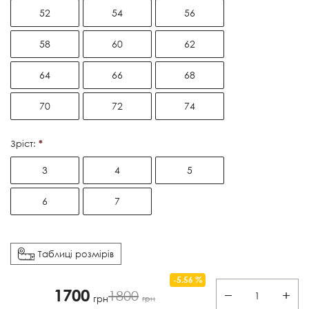
52
54
56
58
60
62
64
66
68
70
72
74
Зріст:
3
4
5
6
7
Таблиці розмірів
-5.56 %
1700
1800
−
+
грн
грн