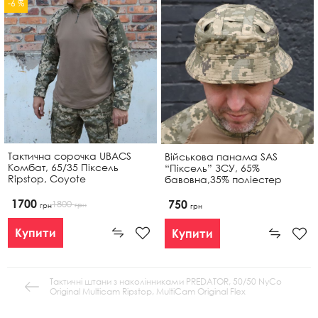
-6 %
Тактична сорочка UBACS
Військова панама SAS
Комбат, 65/35 Піксель
“Піксель” ЗСУ, 65%
Ripstop, Coyote
бавовна,35% поліестер
1700
750
1800
грн
грн
грн
Купити
Купити
Тактичні штани з наколінниками PREDATOR, 50/50 NyCo
Original Multicam Ripstop, MultiCam Original Flex