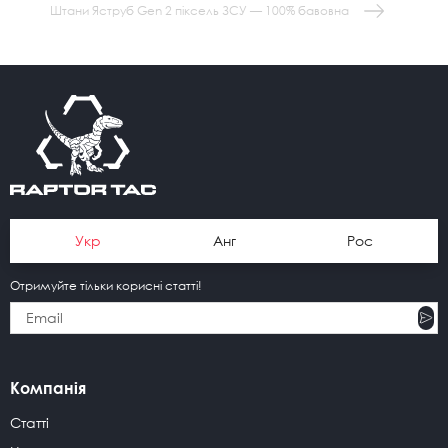
Штани Яструб Gen 2 піксель ЗСУ — 100% бавовна
Укр
Анг
Рос
Отримуйте тільки корисні статті!
Компанія
Статті